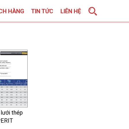
CH HÀNG
TIN TỨC
LIÊN HỆ
 lưới thép
ERIT