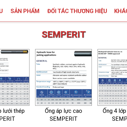
ỆU
SẢN PHẨM
ĐỐI TÁC THƯƠNG HIỆU
KHÁ
SEMPERIT
 lưới thép
Ống áp lực cao
Ống 4 lớp
PERIT
SEMPERIT
SEMP