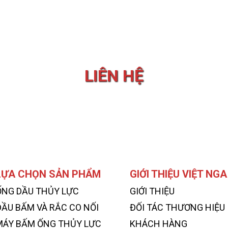
LIÊN HỆ
LỰA CHỌN SẢN PHẨM
GIỚI THIỆU VIỆT NGA
ỐNG DẦU THỦY LỰC
GIỚI THIỆU
ĐẦU BẤM VÀ RẮC CO NỐI
ĐỐI TÁC THƯƠNG HIỆU
MÁY BẤM ỐNG THỦY LỰC
KHÁCH HÀNG