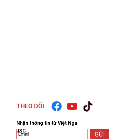
THEO DÕI
Nhận thông tin từ Việt Nga
JSC
GỬI