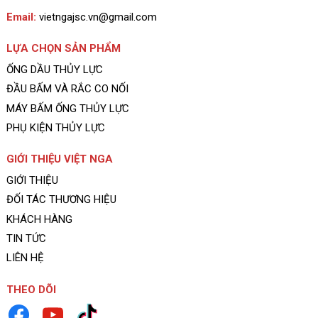
Email:
vietngajsc.vn@gmail.com
LỰA CHỌN SẢN PHẨM
ỐNG DẦU THỦY LỰC
ĐẦU BẤM VÀ RẮC CO NỐI
MÁY BẤM ỐNG THỦY LỰC
PHỤ KIỆN THỦY LỰC
GIỚI THIỆU VIỆT NGA
GIỚI THIỆU
ĐỐI TÁC THƯƠNG HIỆU
KHÁCH HÀNG
TIN TỨC
LIÊN HỆ
THEO DÕI